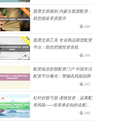
股票交易规则 内蒙古股票配资：
助您掘金草原股市
246
股票交易工具 专业商品期货配资
平台：助您把握投资良机
246
配资低息炒股配资门户 中国非法
配资平台曝光：警惕高风险陷阱
245
杠杆炒股亏损 谨慎投资，远离配
资风险——投资者必知的去配资
策
240