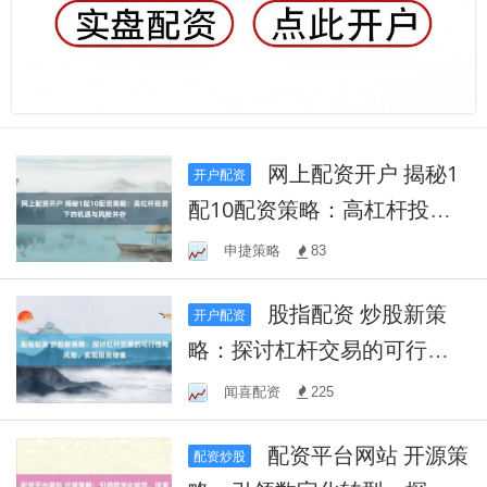
网上配资开户 揭秘1
开户配资
配10配资策略：高杠杆投资
下的机遇与风险并存
申捷策略
83
股指配资 炒股新策
开户配资
略：探讨杠杆交易的可行性
与风险，实现投资增值
闻喜配资
225
配资平台网站 开源策
配资炒股