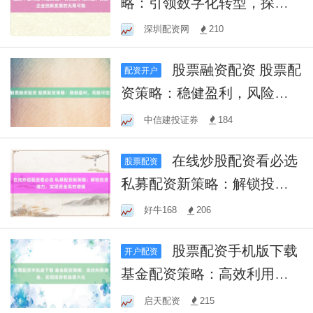
略：引领数字化转型，探索
企业创新发展的无限可能
深圳配资网
210
股票融资配资 股票配
配资开户
资策略：稳健盈利，风险可
控！
中信建投证券
184
在线炒股配资看必选
股票配资
私募配资新策略：解锁投资
潜力，实现资金高效增值
好牛168
206
股票配资手机版下载
开户配资
基金配资策略：高效利用资
金，实现投资收益最大化
启天配资
215