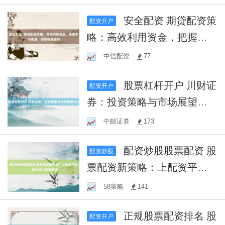
安全配资 期贷配资策
配资开户
略：高效利用资金，把握市
场机遇，实现稳健盈利
中信配资
77
股票杠杆开户 川财证
配资开户
券：投资策略与市场展望分
析
中邮证券
173
配资炒股股票配资 股
配资炒股
票配资新策略：上配资平
台，轻松放大投资收益！
58策略
141
正规股票配资排名 股
配资开户