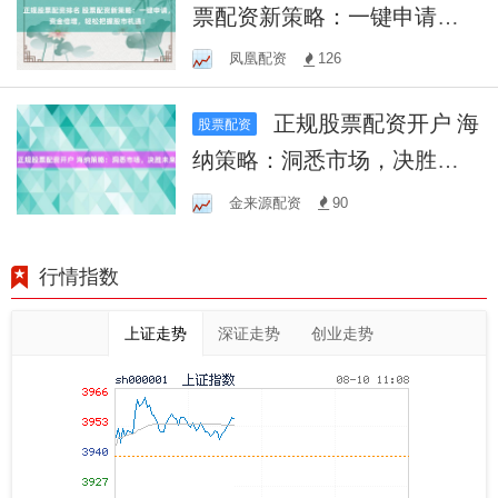
票配资新策略：一键申请，
资金倍增，轻松把握股市机
凤凰配资
126
遇！
正规股票配资开户 海
股票配资
纳策略：洞悉市场，决胜未
来
金来源配资
90
行情指数
上证走势
深证走势
创业走势