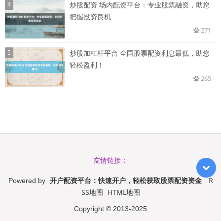
4
炒股配资 场内配资平台：专业股票融资，助您
把握投资良机
271
5
炒股加杠杆平台 全国股票配资利息最低，助您
轻松盈利！
265
友情链接：
开户配资平台：快速开户，轻松获取股票配资资金
R
Powered by
SS地图
HTML地图
Copyright
© 2013-2025