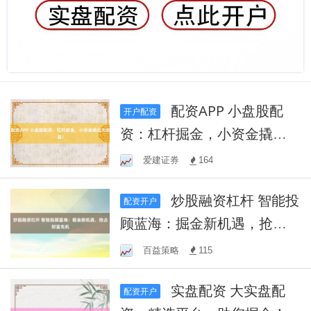
配资APP 小盘股配
开户配资
资：杠杆掘金，小资金撬动
大收益！
爱建证券
164
炒股融资杠杆 智能投
配资开户
顾蓝海：掘金新机遇，抢占
财富先机
百益策略
115
实盘配资 大实盘配
配资开户