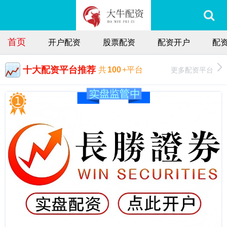
首页
开户配资
股票配资
配资开户
配
十大配资平台推荐
更多配资平台
共
100
+平台