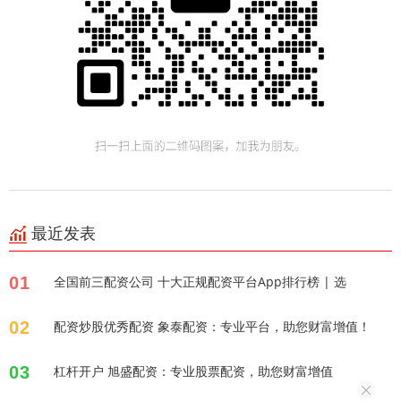
最近发表
01
全国前三配资公司 十大正规配资平台App排行榜 | 选
02
配资炒股优秀配资 象泰配资：专业平台，助您财富增值！
03
杠杆开户 旭盛配资：专业股票配资，助您财富增值