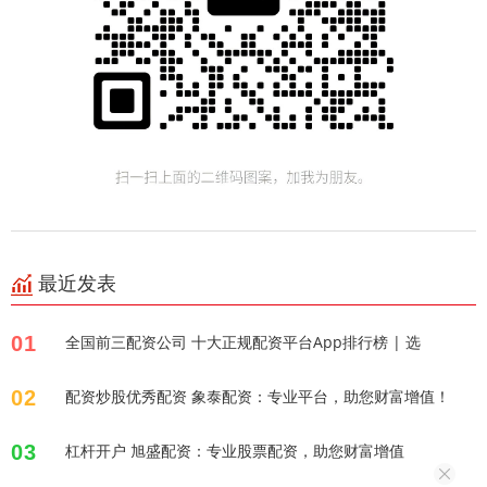
最近发表
01
全国前三配资公司 十大正规配资平台App排行榜 | 选
02
配资炒股优秀配资 象泰配资：专业平台，助您财富增值！
03
杠杆开户 旭盛配资：专业股票配资，助您财富增值