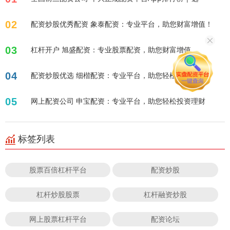
02
配资炒股优秀配资 象泰配资：专业平台，助您财富增值！
03
杠杆开户 旭盛配资：专业股票配资，助您财富增值
04
配资炒股优选 细楷配资：专业平台，助您轻松投资！
05
网上配资公司 申宝配资：专业平台，助您轻松投资理财
标签列表
股票百倍杠杆平台
配资炒股
杠杆炒股股票
杠杆融资炒股
网上股票杠杆平台
配资论坛