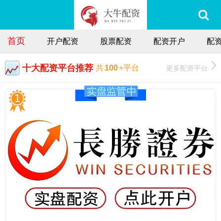
首页
开户配资
股票配资
配资开户
配
十大配资平台推荐
更多配资平台
共
100
+平台