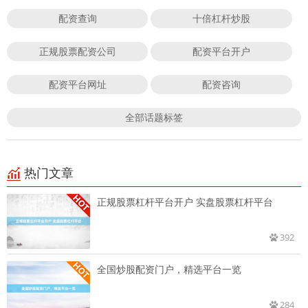
配资查询
十倍杠杆炒股
正规股票配资公司
配资平台开户
配资平台网址
配资咨询
全部话题标签
热门文章
正规股票杠杆平台开户 实盘股票杠杆平台
392
全国炒股配资门户，精选平台一览
284