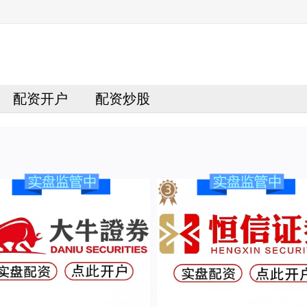
配资开户
配资炒股