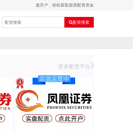
速开户，轻松获取股票配资资金
配资搜索
更多配资平台