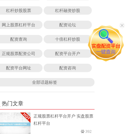
杠杆炒股股票
杠杆融资炒股
网上股票杠杆平台
配资论坛
配资查询
十倍杠杆炒股
正规股票配资公司
配资平台开户
配资平台网址
配资咨询
全部话题标签
热门文章
正规股票杠杆平台开户 实盘股票
杠杆平台
392