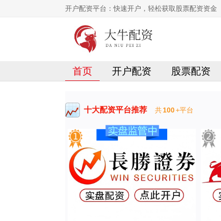
开户配资平台：快速开户，轻松获取股票配资资金
首页
开户配资
股票配资
十大配资平台推荐
共
100
+平台